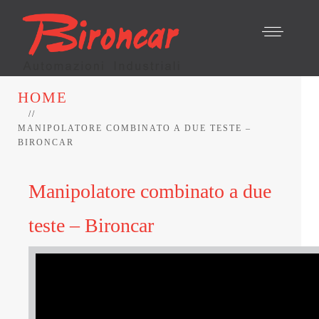
HOME
MANIPOLATORE COMBINATO A DUE TESTE –
BIRONCAR
Manipolatore combinato a due
teste – Bironcar