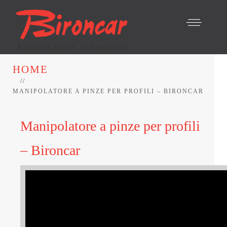
HOME
MANIPOLATORE A PINZE PER PROFILI – BIRONCAR
Manipolatore a pinze per profili
– Bironcar