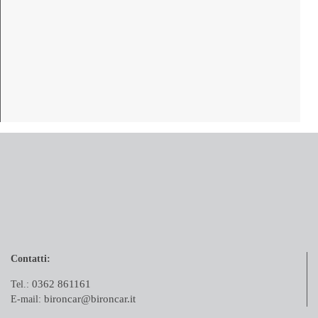
Contatti:
0362 861161
Tel.:
bironcar@bironcar.it
E-mail: